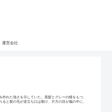
運営会社
み外れた強さを示していた。黒髪とグレーの瞳をもつ、
れると髪の毛が逆立ち口は裂け、片方の目が脳の中に、