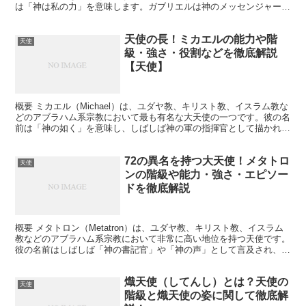
は「神は私の力」を意味します。ガブリエルは神のメッセンジャーと
して、人々に神の意志を伝える役割を担っています...
天使の長！ミカエルの能力や階
天使
級・強さ・役割などを徹底解説
【天使】
概要 ミカエル（Michael）は、ユダヤ教、キリスト教、イスラム教な
どのアブラハム系宗教において最も有名な大天使の一つです。彼の名
前は「神の如く」を意味し、しばしば神の軍の指揮官として描かれま
す。ミカエルは善と悪の戦いにおいて神の側で戦い...
72の異名を持つ大天使！メタトロ
天使
ンの階級や能力・強さ・エピソー
ドを徹底解説
概要 メタトロン（Metatron）は、ユダヤ教、キリスト教、イスラム
教などのアブラハム系宗教において非常に高い地位を持つ天使です。
彼の名前はしばしば「神の書記官」や「神の声」として言及され、天
界における重要な役割を担っています。メタトロン...
熾天使（してんし）とは？天使の
天使
階級と熾天使の姿に関して徹底解