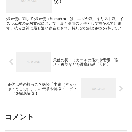
説！
熾天使に関して 熾天使（Seraphim）は、ユダヤ教、キリスト教、イ
スラム教の宗教文献において、最も高位の天使として描かれていま
す。彼らは神に最も近い存在とされ、特別な役割と象徴を持っていま
す。以下に熾天使の詳細を説明します。 概要 熾天...
天使の長！ミカエルの能力や階級・強
さ・役割などを徹底解説【天使】
正体は椿の根っこ？妖怪「牛鬼（ぎゅう
き・うしおに）」の伝承や特徴・エピソ
ードを徹底解説！
コメント