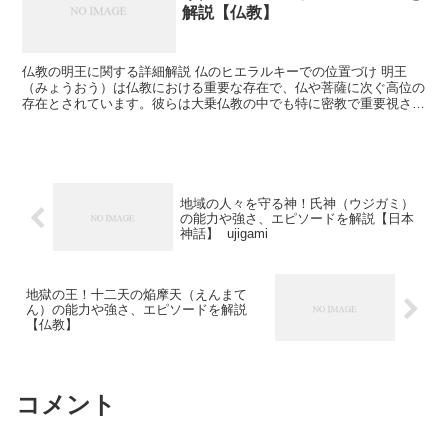
解説【仏教】
仏教の明王に関する詳細解説 仏のヒエラルキーでの位置づけ 明王
（みょうおう）は仏教における重要な存在で、仏や菩薩に次ぐ高位の
存在とされています。彼らは大乗仏教の中でも特に密教で重要視さ
れ、仏教の教えを守護し、仏や菩薩の指示を受けて活動する存...
地域の人々を守る神！氏神（ウジガミ）
の能力や強さ、エピソードを解説【日本
神話】 ujigami
地獄の王！十二天の焔摩天（えんまて
ん）の能力や強さ、エピソードを解説
【仏教】
コメント