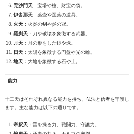
毘沙門天
：宝塔や槍、財宝の袋。
伊舎那天
：薬壷や医薬の道具。
火天
：火炎の剣や炎の冠。
羅刹天
：刀や破壊を象徴する武器。
月天
：月の形をした鏡や珠。
日天
：太陽を象徴する円盤や光の輪。
地天
：大地を象徴する石や土。
能力
十二天はそれぞれ異なる能力を持ち、仏法と信者を守護し
ます。主な能力は以下の通りです。
帝釈天
：雷を操る力、戦闘力、守護力。
焔摩天
：死者の裁き、カルマの審判。