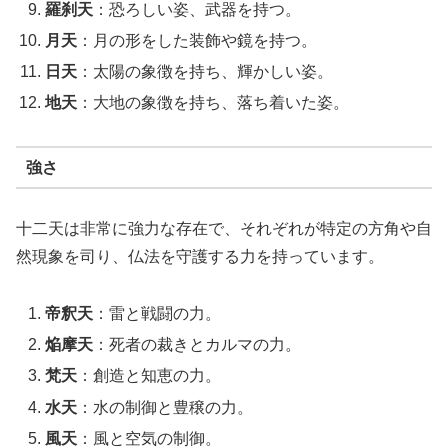
羅刹天
：恐ろしい姿、武器を持つ。
月天
：月の形をした装飾や鏡を持つ。
日天
：太陽の象徴を持ち、輝かしい姿。
地天
：大地の象徴を持ち、落ち着いた姿。
強さ
十二天は非常に強力な存在で、それぞれが特定の方角や自
然現象を司り、仏法を守護する力を持っています。
帝釈天
：雷と戦闘の力。
焔摩天
：死者の裁きとカルマの力。
梵天
：創造と知恵の力。
水天
：水の制御と豊穣の力。
風天
：風と空気の制御。