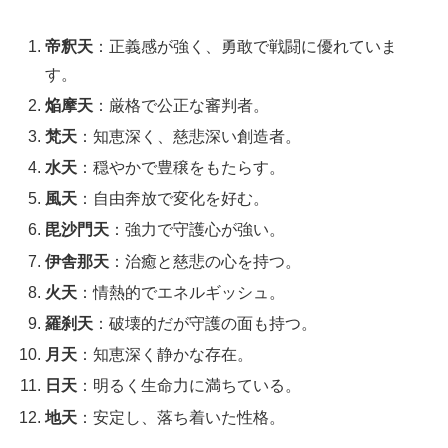
帝釈天
：正義感が強く、勇敢で戦闘に優れていま
す。
焔摩天
：厳格で公正な審判者。
梵天
：知恵深く、慈悲深い創造者。
水天
：穏やかで豊穣をもたらす。
風天
：自由奔放で変化を好む。
毘沙門天
：強力で守護心が強い。
伊舎那天
：治癒と慈悲の心を持つ。
火天
：情熱的でエネルギッシュ。
羅刹天
：破壊的だが守護の面も持つ。
月天
：知恵深く静かな存在。
日天
：明るく生命力に満ちている。
地天
：安定し、落ち着いた性格。