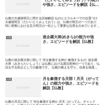
や強さ、エピソードを解説【仏
教】
仏教の大威徳明王に関する詳細解説 仏のヒエラルキーでの位置づけ
大威徳明王（だいいとくみょうおう）は、仏教の明王の一つであり、
特に密教における五大明王の一柱として重要な位置を占めています。
仏のヒエラルキーでは、如来（仏）の下に位置し、菩薩よ...
迷企羅大将(めきら)の能力や強
仏教
さ、エピソードを解説【仏教】
仏教の迷企羅大将に関して 何を象徴する神か 象徴するもの: 迷企羅
大将（みきらたいしょう）は仏教における護法善神の一つであり、仏
法を守る戦士としての象徴です。 仏教の教えを守り、信者を保護す
る役割を担っています。 悪霊や邪悪な力から信者を守...
月を象徴する天部！月天（がって
仏教
ん）の能力や強さ、エピソードを
解説【仏教】
仏教の月天に関して 何を象徴する神か 月天（がってん、チャンド