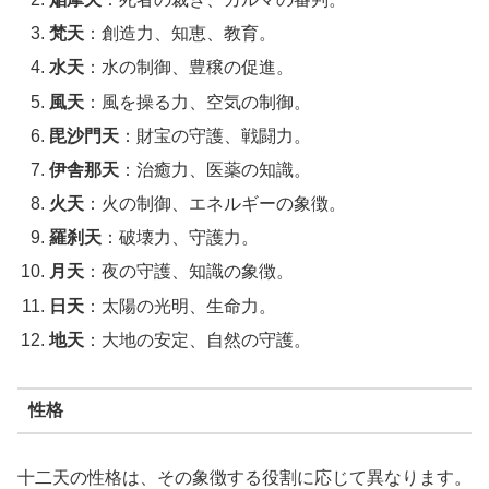
梵天
：創造力、知恵、教育。
水天
：水の制御、豊穣の促進。
風天
：風を操る力、空気の制御。
毘沙門天
：財宝の守護、戦闘力。
伊舎那天
：治癒力、医薬の知識。
火天
：火の制御、エネルギーの象徴。
羅刹天
：破壊力、守護力。
月天
：夜の守護、知識の象徴。
日天
：太陽の光明、生命力。
地天
：大地の安定、自然の守護。
性格
十二天の性格は、その象徴する役割に応じて異なります。