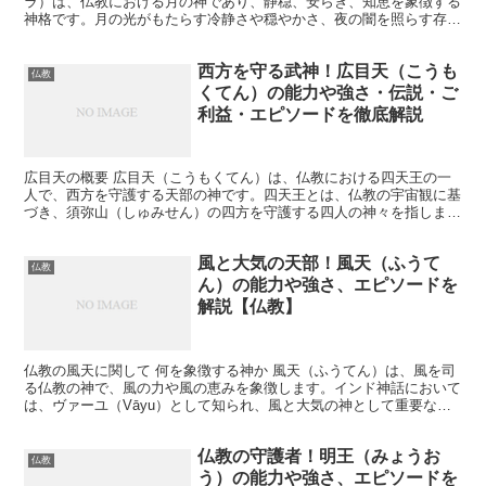
ラ）は、仏教における月の神であり、静穏、安らぎ、知恵を象徴する
神格です。月の光がもたらす冷静さや穏やかさ、夜の闇を照らす存在
として崇拝されています。また、月天は周期的な変化を象徴...
西方を守る武神！広目天（こうも
仏教
くてん）の能力や強さ・伝説・ご
利益・エピソードを徹底解説
広目天の概要 広目天（こうもくてん）は、仏教における四天王の一
人で、西方を守護する天部の神です。四天王とは、仏教の宇宙観に基
づき、須弥山（しゅみせん）の四方を守護する四人の神々を指しま
す。広目天はその中でも特に西方を守護し、仏法を広く見渡し...
風と大気の天部！風天（ふうて
仏教
ん）の能力や強さ、エピソードを
解説【仏教】
仏教の風天に関して 何を象徴する神か 風天（ふうてん）は、風を司
る仏教の神で、風の力や風の恵みを象徴します。インド神話において
は、ヴァーユ（Vāyu）として知られ、風と大気の神として重要な役
割を果たしています。仏教に取り入れられた後も、風の...
仏教の守護者！明王（みょうお
仏教
う）の能力や強さ、エピソードを