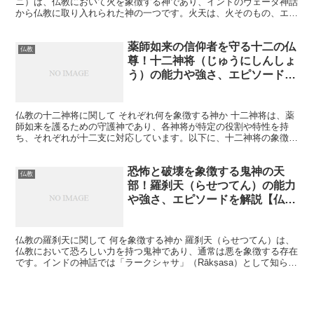
ニ）は、仏教において火を象徴する神であり、インドのヴェーダ神話
から仏教に取り入れられた神の一つです。火天は、火そのもの、エネ
ルギー、浄化、そして変容を象徴しています。彼は火の神と...
薬師如来の信仰者を守る十二の仏
仏教
尊！十二神将（じゅうにしんしょ
う）の能力や強さ、エピソードを
解説【仏教】
仏教の十二神将に関して それぞれ何を象徴する神か 十二神将は、薬
師如来を護るための守護神であり、各神将が特定の役割や特性を持
ち、それぞれが十二支に対応しています。以下に、十二神将の象徴す
るものを詳述します。 宮毘羅大将（くびらたいしょう） ...
恐怖と破壊を象徴する鬼神の天
仏教
部！羅刹天（らせつてん）の能力
や強さ、エピソードを解説【仏
教】
仏教の羅刹天に関して 何を象徴する神か 羅刹天（らせつてん）は、
仏教において恐ろしい力を持つ鬼神であり、通常は悪を象徴する存在
です。インドの神話では「ラークシャサ」（Rākṣasa）として知ら
れ、恐怖と破壊を象徴します。仏教に取り入れられた...