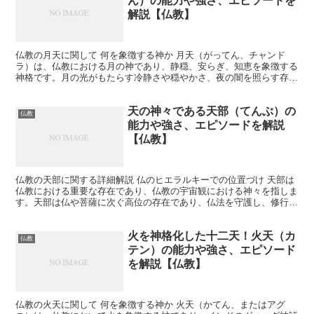
ん）の能力や強さ、エピソードを
解説【仏教】
仏教の月天に関して 何を象徴する神か 月天（がってん、チャンド
ラ）は、仏教における月の神であり、静穏、安らぎ、知恵を象徴する
神格です。月の光がもたらす冷静さや穏やかさ、夜の闇を照らす存在
として崇拝されています。また、月天は周期的な変化を象徴...
天の神々である天部（てんぶ）の
仏教
能力や強さ、エピソードを解説
【仏教】
仏教の天部に関する詳細解説 仏のヒエラルキーでの位置づけ 天部は
仏教における重要な存在であり、仏教の宇宙観における神々を指しま
す。天部は仏や菩薩に次ぐ高位の存在であり、仏法を守護し、修行者
を助ける役割を担っています。天部の神々はインドのヒン...
火を神格化した十二天！火天（カ
仏教
テン）の能力や強さ、エピソード
を解説【仏教】
仏教の火天に関して 何を象徴する神か 火天（かてん、またはアグ