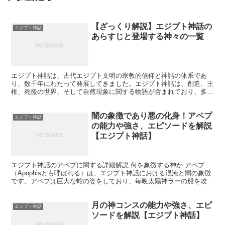
【ざっくり解説】エジプト神話の
エジプト神話
あらすじと登場する神々の一覧
エジプト神話は、古代エジプト文明の宗教的信仰と神話の体系であ
り、数千年にわたって発展してきました。エジプト神話は、創造、王
権、死後の世界、そして自然現象に関する物語が含まれており、多く
の神々と女神が登場します。この神話体系は、古代エジプト人...
闇の象徴であり悪の化身！アペプ
エジプト神話
の能力や強さ、エピソードを解説
【エジプト神話】
エジプト神話のアペプに関する詳細解説 何を象徴する神か アペプ
（Apophisとも呼ばれる）は、エジプト神話における混沌と闇の象徴
です。アペプは巨大な蛇の姿をしており、毎晩太陽神ラーの船を攻撃
し、光と秩序を破壊しようとします。彼は混沌、暗黒...
月の神コンスの能力や強さ、エピ
エジプト神話
ソードを解説【エジプト神話】