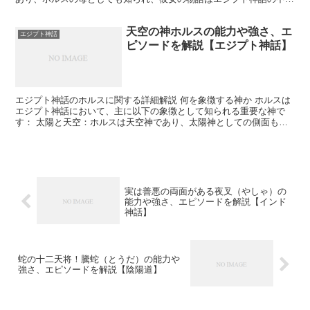
的な位置を占めています。イシスは知恵深く、強力な魔術師...
天空の神ホルスの能力や強さ、エ
エジプト神話
ピソードを解説【エジプト神話】
エジプト神話のホルスに関する詳細解説 何を象徴する神か ホルスは
エジプト神話において、主に以下の象徴として知られる重要な神で
す： 太陽と天空：ホルスは天空神であり、太陽神としての側面も持
っています。太陽が東から西へと移動する様子は、ホルスの...
実は善悪の両面がある夜叉（やしゃ）の
能力や強さ、エピソードを解説【インド
神話】
蛇の十二天将！騰蛇（とうだ）の能力や
強さ、エピソードを解説【陰陽道】