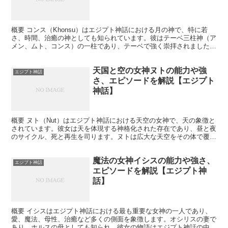
概要 コンス（Khonsu）はエジプト神話における月の神で、特に若
さ、時間、治癒の神としても知られています。彼はテーベ三柱神（ア
メン、ムト、コンス）の一柱であり、テーベで強く崇拝されました。
コンスは夜空を旅する神として、月の満ち欠けや時間の...
天国と空の女神ヌトの能力や強
エジプト神話
さ、エピソードを解説【エジプト
神話】
概要 ヌト（Nut）はエジプト神話における天空の女神で、天の象徴と
されています。彼女は天を体現する神格化された存在であり、昼と夜
のサイクル、死と再生を司ります。ヌトは広大な天空をその体で覆う
とされ、地上の生き物を包み込む母性的な存在として崇...
魔法の女神イシスの能力や強さ、
エジプト神話
エピソードを解説【エジプト神
話】
概要 イシスはエジプト神話における最も重要な女神の一人であり、
愛、魔法、母性、治癒など多くの側面を象徴します。オシリスの妻で
あり、ホルスの母としても知られ、彼女の物語はエジプト神話の中心