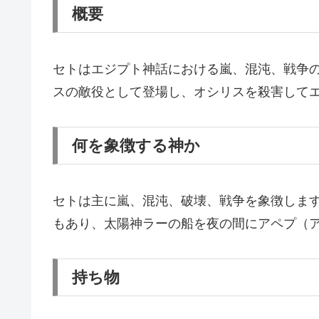
概要
セトはエジプト神話における嵐、混沌、戦争
スの敵役として登場し、オシリスを殺害して
何を象徴する神か
セトは主に嵐、混沌、破壊、戦争を象徴しま
もあり、太陽神ラーの船を夜の間にアペプ（
持ち物