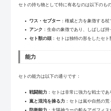
セトの持ち物として特に有名なのは以下のも
ワス・セプター
：権威と力を象徴する杖
アンク
：生命の象徴であり、しばしば持
セト獣の頭
：セトは独特の形をしたセト
能力
セトの能力は以下の通りです：
戦闘能力
：セトは非常に強力な戦士であ
嵐と混沌を操る力
：セトは嵐や自然の荒
防衛能力
：太陽神ラーの船をアポフィス