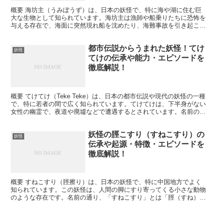
概要 海坊主（うみぼうず）は、日本の妖怪で、特に海や湖に住む巨
大な生物として知られています。海坊主は漁師や船乗りたちに恐怖を
与える存在で、海面に突然現れ船を沈めたり、海難事故を引き起こし
たりすると伝えられています。その名前は「坊主」という言...
都市伝説からうまれた妖怪！てけ
妖怪
てけの伝承や能力・エピソードを
徹底解説！
概要 てけてけ（Teke Teke）は、日本の都市伝説や現代の妖怪の一種
で、特に若者の間で広く知られています。てけてけは、下半身がない
女性の幽霊で、夜道や廃墟などで遭遇するとされています。名前の由
来は、彼女が腕を使って地面を引きずりながら移...
妖怪の脛こすり（すねこすり）の
妖怪
伝承や起源・特徴・エピソードを
徹底解説！
概要 すねこすり（脛擦り）は、日本の妖怪で、特に中国地方でよく
知られています。この妖怪は、人間の脚にすり寄ってくる小さな動物
のような存在です。名前の通り、「すねこすり」とは「脛（すね）に
擦り寄る」ことを意味しており、暗闇で人々の脚に擦り寄る...