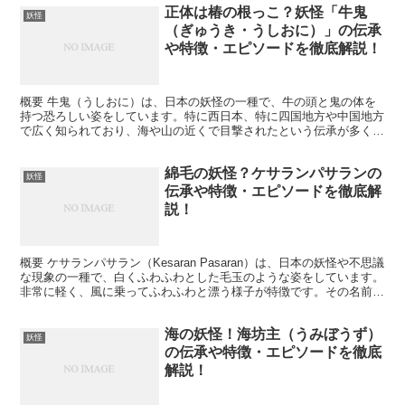
正体は椿の根っこ？妖怪「牛鬼
妖怪
（ぎゅうき・うしおに）」の伝承
や特徴・エピソードを徹底解説！
概要 牛鬼（うしおに）は、日本の妖怪の一種で、牛の頭と鬼の体を
持つ恐ろしい姿をしています。特に西日本、特に四国地方や中国地方
で広く知られており、海や山の近くで目撃されたという伝承が多くあ
ります。牛鬼は非常に恐ろしい妖怪とされ、人々に災いをも...
綿毛の妖怪？ケサランパサランの
妖怪
伝承や特徴・エピソードを徹底解
説！
概要 ケサランパサラン（Kesaran Pasaran）は、日本の妖怪や不思議
な現象の一種で、白くふわふわとした毛玉のような姿をしています。
非常に軽く、風に乗ってふわふわと漂う様子が特徴です。その名前
は、発見された際に「ケサランパサラン」と...
海の妖怪！海坊主（うみぼうず）
妖怪
の伝承や特徴・エピソードを徹底
解説！