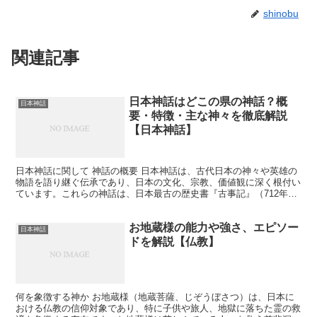
shinobu
関連記事
日本神話はどこの県の神話？概
日本神話
要・特徴・主な神々を徹底解説
【日本神話】
日本神話に関して 神話の概要 日本神話は、古代日本の神々や英雄の
物語を語り継ぐ伝承であり、日本の文化、宗教、価値観に深く根付い
ています。これらの神話は、日本最古の歴史書『古事記』（712年）
と『日本書紀』（720年）に記録されており、日本の...
お地蔵様の能力や強さ、エピソー
日本神話
ドを解説【仏教】
何を象徴する神か お地蔵様（地蔵菩薩、じぞうぼさつ）は、日本に
おける仏教の信仰対象であり、特に子供や旅人、地獄に落ちた霊の救