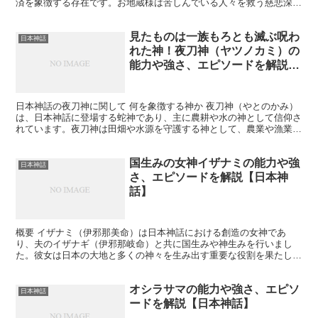
済を象徴する存在です。お地蔵様は苦しんでいる人々を救う慈悲深い
神とされ、多くの地域で道端や寺院に祀られています。特に...
見たものは一族もろとも滅ぶ呪わ
日本神話
れた神！夜刀神（ヤツノカミ）の
能力や強さ、エピソードを解説
【日本神話】
日本神話の夜刀神に関して 何を象徴する神か 夜刀神（やとのかみ）
は、日本神話に登場する蛇神であり、主に農耕や水の神として信仰さ
れています。夜刀神は田畑や水源を守護する神として、農業や漁業に
従事する人々にとって重要な存在でした。また、蛇は再生...
国生みの女神イザナミの能力や強
日本神話
さ、エピソードを解説【日本神
話】
概要 イザナミ（伊邪那美命）は日本神話における創造の女神であ
り、夫のイザナギ（伊邪那岐命）と共に国生みや神生みを行いまし
た。彼女は日本の大地と多くの神々を生み出す重要な役割を果たし、
最終的には黄泉の国（死者の国）に住むことになります。 何を...
オシラサマの能力や強さ、エピソ
日本神話
ードを解説【日本神話】