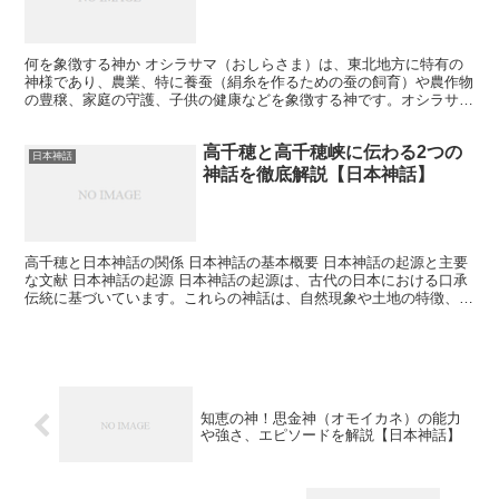
何を象徴する神か オシラサマ（おしらさま）は、東北地方に特有の
神様であり、農業、特に養蚕（絹糸を作るための蚕の飼育）や農作物
の豊穣、家庭の守護、子供の健康などを象徴する神です。オシラサマ
は家庭内で祀られることが多く、家族の幸福と繁栄を守る存...
高千穂と高千穂峡に伝わる2つの
日本神話
神話を徹底解説【日本神話】
高千穂と日本神話の関係 日本神話の基本概要 日本神話の起源と主要
な文献 日本神話の起源 日本神話の起源は、古代の日本における口承
伝統に基づいています。これらの神話は、自然現象や土地の特徴、
人々の生活や信仰を説明するために作られ、代々語り継が...
知恵の神！思金神（オモイカネ）の能力
や強さ、エピソードを解説【日本神話】