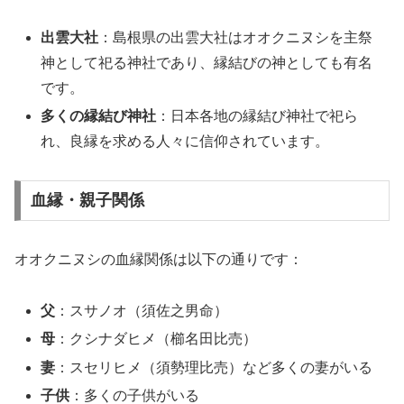
出雲大社
：島根県の出雲大社はオオクニヌシを主祭
神として祀る神社であり、縁結びの神としても有名
です。
多くの縁結び神社
：日本各地の縁結び神社で祀ら
れ、良縁を求める人々に信仰されています。
血縁・親子関係
オオクニヌシの血縁関係は以下の通りです：
父
：スサノオ（須佐之男命）
母
：クシナダヒメ（櫛名田比売）
妻
：スセリヒメ（須勢理比売）など多くの妻がいる
子供
：多くの子供がいる