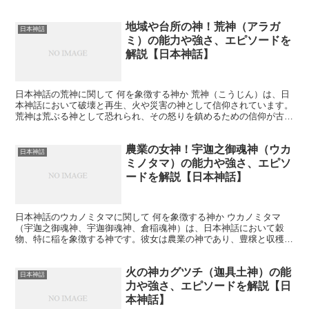
す。タケミカヅチは鹿島神宮を中心に崇拝され、多くの武士た...
地域や台所の神！荒神（アラガ
日本神話
ミ）の能力や強さ、エピソードを
解説【日本神話】
日本神話の荒神に関して 何を象徴する神か 荒神（こうじん）は、日
本神話において破壊と再生、火や災害の神として信仰されています。
荒神は荒ぶる神として恐れられ、その怒りを鎮めるための信仰が古く
から行われてきました。荒神は農業や家内安全、火難除け...
農業の女神！宇迦之御魂神（ウカ
日本神話
ミノタマ）の能力や強さ、エピソ
ードを解説【日本神話】
日本神話のウカノミタマに関して 何を象徴する神か ウカノミタマ
（宇迦之御魂神、宇迦御魂神、倉稲魂神）は、日本神話において穀
物、特に稲を象徴する神です。彼女は農業の神であり、豊穣と収穫の
象徴とされています。ウカノミタマは五穀豊穣を守護する神と...
火の神カグツチ（迦具土神）の能
日本神話
力や強さ、エピソードを解説【日
本神話】