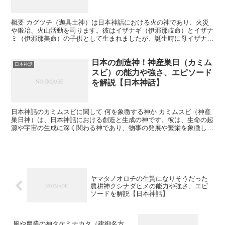
概要 カグツチ（迦具土神）は日本神話における火の神であり、火災
や鍛冶、火山活動を司ります。彼はイザナギ（伊邪那岐命）とイザナ
ミ（伊邪那美命）の子供として生まれましたが、誕生時に母イザナミ
を焼き殺してしまったことで知られています。 何を象徴す...
日本の創造神！神産巣日（カミム
日本神話
スビ）の能力や強さ、エピソード
を解説【日本神話】
日本神話のカミムスビに関して 何を象徴する神か カミムスビ（神産
巣日神）は、日本神話における創造と生成の神です。彼は、生命の起
源や宇宙の生成に深く関わる神であり、物事の発展や繁栄を象徴しま
す。カミムスビは、タカミムスビと並んで高天原の中心的...
ヤマタノオロチの生贄になりそうだった
農耕神クシナダヒメの能力や強さ、エピ
ソードを解説【日本神話】
風や農業の神タケミナカタ（建御名方