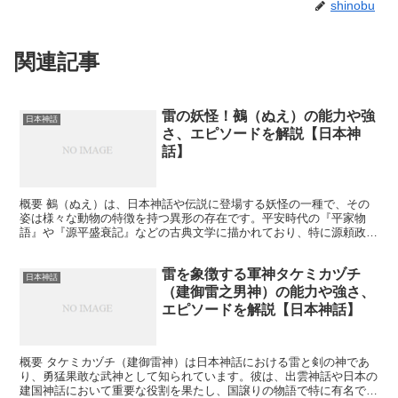
shinobu
関連記事
雷の妖怪！鵺（ぬえ）の能力や強
日本神話
さ、エピソードを解説【日本神
話】
概要 鵺（ぬえ）は、日本神話や伝説に登場する妖怪の一種で、その
姿は様々な動物の特徴を持つ異形の存在です。平安時代の『平家物
語』や『源平盛衰記』などの古典文学に描かれており、特に源頼政に
よって討たれる逸話が有名です。鵺の出現は恐怖や不吉な出来...
雷を象徴する軍神タケミカヅチ
日本神話
（建御雷之男神）の能力や強さ、
エピソードを解説【日本神話】
概要 タケミカヅチ（建御雷神）は日本神話における雷と剣の神であ
り、勇猛果敢な武神として知られています。彼は、出雲神話や日本の
建国神話において重要な役割を果たし、国譲りの物語で特に有名で