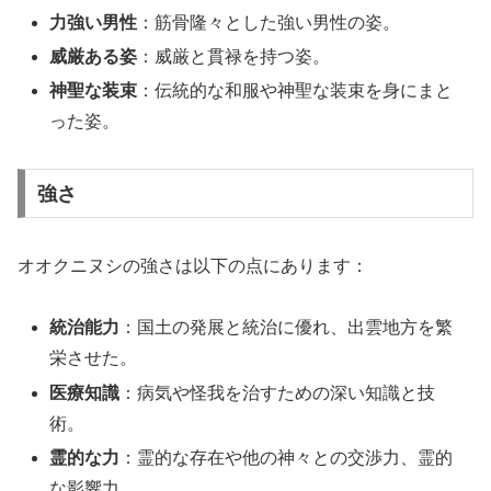
力強い男性
：筋骨隆々とした強い男性の姿。
威厳ある姿
：威厳と貫禄を持つ姿。
神聖な装束
：伝統的な和服や神聖な装束を身にまと
った姿。
強さ
オオクニヌシの強さは以下の点にあります：
統治能力
：国土の発展と統治に優れ、出雲地方を繁
栄させた。
医療知識
：病気や怪我を治すための深い知識と技
術。
霊的な力
：霊的な存在や他の神々との交渉力、霊的
な影響力。