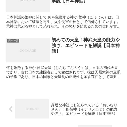
解説【日本神話】
日本神話の荒神に関して 何を象徴する神か 荒神（こうじん）は、日
本神話において破壊と再生、火や災害の神として信仰されています。
荒神は荒ぶる神として恐れられ、その怒りを鎮めるための信仰が古く
から行われてきました。荒神は農業や家内安全、火難除け...
初めての天皇！神武天皇の能力や
日本神話
強さ、エピソードを解説【日本神
話】
何を象徴する神か 神武天皇（じんむてんのう）は、日本の初代天皇
であり、古代日本の建国者として象徴されます。彼は天照大神の直系
の子孫であり、日本の国家と天皇制の正統性を示す存在として重要視
されています。神武天皇は勇敢な戦士であり、平和と繁栄を...
身近な神社にも祀られている「おいなり
さん」！稲荷神（イナリノカミ）の能力
や強さ、エピソードを解説【日本神話】