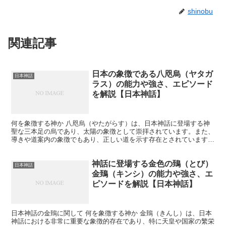
shinobu
関連記事
日本の象徴である八咫烏（ヤタガ
日本神話
ラス）の能力や強さ、エピソード
を解説【日本神話】
何を象徴する神か 八咫烏（やたがらす）は、日本神話に登場する神
聖な三本足の烏であり、太陽の象徴として崇拝されています。また、
導きや道案内の象徴でもあり、正しい道を示す存在とされています。
八咫烏は天照大神（あまてらすおおみかみ）や神武天皇に仕...
神話に登場する金色の鵄（とび）
日本神話
金鵄（キンシ）の能力や強さ、エ
ピソードを解説【日本神話】
日本神話の金鵄に関して 何を象徴する神か 金鵄（きんし）は、日本
神話における非常に重要な象徴的存在であり、特に天皇や国家の繁栄