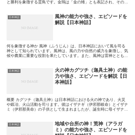
と勝利を象徴する霊鳥です。金鵄は「金の雉」とも表記され、その姿
や登場は日本の国運や勝利を意味するものとされています...
風神の能力や強さ、エピソードを
日本神話
解説【日本神話】
何を象徴する神か 風神（ふうじん）は、日本神話において風を司る
神として知られています。風神は、風の力や自然の威力を象徴し、気
候や農業に重要な役割を果たしています。また、風神は雷神とともに
天候を支配する存在として、農業の豊作や災害の防止に関連...
火の神カグツチ（迦具土神）の能
日本神話
力や強さ、エピソードを解説【日
本神話】
概要 カグツチ（迦具土神）は日本神話における火の神であり、火災
や鍛冶、火山活動を司ります。彼はイザナギ（伊邪那岐命）とイザナ
ミ（伊邪那美命）の子供として生まれましたが、誕生時に母イザナミ
を焼き殺してしまったことで知られています。 何を象徴す...
地域や台所の神！荒神（アラガ
日本神話
ミ）の能力や強さ、エピソードを