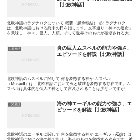
【北欧神話】
北欧神話のラグナロクについて 概要（起承転結） 起: ラグナロク
は、北欧神話における終末の日を指します。文字通り「神々の運命」
を意味し、神々、巨人、人類、そして世界そのものが破壊される大き
な戦争です。この出来事は、数々の前兆によって予告され...
炎の巨人ムスペルの能力や強さ、
北欧神話
エピソードを解説【北欧神話】
北欧神話のムスペルに関して 何を象徴する神か ムスペル
（Muspell）は、北欧神話において火と破壊を象徴する存在です。ム
スペルは具体的な個人の神として言及されることは少ないですが、ム
スペルヘイム（Muspellheim）という火と炎の領域...
海の神エーギルの能力や強さ、エ
北欧神話
ピソードを解説【北欧神話】
北欧神話のエーギルに関して 何を象徴する神か エーギル（Ægir）は
北欧神話における海の神であり、海そのものを象徴する存在です。彼