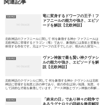
関連記事
竜に変身するドワーフの王子！フ
北欧神話
ァフニールの能力や強さ、エピソ
ードを解説【北欧神話】
北欧神話のファフニールに関して 何を象徴する神か ファフニールは
北欧神話に登場するドラゴン（竜）であり、象徴的には貪欲と変貌を
体現する存在です。元はドワーフの王子でしたが、呪われた財宝への
強い執着からドラゴンへと変貌しました。この変身は、富...
ヴァン神族で最も賢い神クヴァシ
北欧神話
ルの能力や強さ、エピソードを解
説【北欧神話】
北欧神話のクヴァシルに関して 何を象徴する神か クヴァシルは北欧
神話に登場する知恵と詩の神であり、彼の存在は深い知識、知恵、そ
して詩的な才能を象徴しています。アース神族とヴァン神族の和解の
際に生まれた存在であり、その知識の広さと深さは、すべ...
「終末の日」であり神々の戦争で
北欧神話
あるラグナロクの詳細を徹底解説