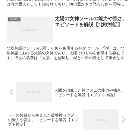
は海の巨人としても知られており、海の豊かさと恐ろしさを同時に体
現しています。エーギルの名は古ノルド語で「海」を...
太陽の女神ソールの能力や強さ、
北欧神話
エピソードを解説【北欧神話】
北欧神話のソールに関して 何を象徴する神か ソール（Sól）は、北
欧神話における太陽の女神であり、太陽そのものを象徴する存在で
す。彼女の名前は「太陽」を意味し、光と生命の源として重要な役割
を担っています。ソールは昼間の空を駆ける太陽の車を操...
人間を想像した神クヌムの能力や強さ、
エピソードを解説【エジプト神話】
ラーの片目から生まれた破壊神セクメト
の能力や強さ、エピソードを解説【エジ
プト神話】