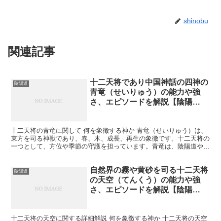
shinobu
関連記事
十二天将であり中国神話の四神の
陰陽道
青竜（せいりゅう）の能力や強
さ、エピソードを解説【陰陽
道】
十二天将の青竜に関して 何を象徴する神か 青竜（せいりゅう）は、
東方を司る神獣であり、春、木、成長、再生の象徴です。十二天将の
一つとして、方位や季節の守護を担っています。青竜は、陰陽道や中
国神話においても重要な存在で、四神の一つとして東方の...
自然界の霧や黄砂を司る十二天将
陰陽道
の天空（てんくう）の能力や強
さ、エピソードを解説【陰陽
道】
十二天将の天空に関する詳細解説 何を象徴する神か 十二天将の天空