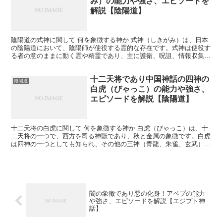
み）の能力や強さ、エピソードを
解説【陰陽道】
陰陽道の式神に関して 何を象徴する神か 式神（しきがみ）は、日本
の陰陽道において、陰陽師が使役する霊的な存在です。式神は使役す
る者の意のままに動く霊や精霊であり、主に護衛、呪詛、情報収集、
祈祷など様々な目的で使役されます。式神は、特に有名な...
十二天将であり中国神話の四神の
陰陽道
白虎（びゃっこ）の能力や強さ、
エピソードを解説【陰陽道】
十二天将の白虎に関して 何を象徴する神か 白虎（びゃっこ）は、十
二天将の一つで、西方を司る神獣であり、秋と金属の象徴です。白虎
は四神の一つとしても知られ、その他の三神（青龍、朱雀、玄武）と
共に、四方を守護する存在として信仰されています。白虎...
闇の象徴であり悪の化身！アペプの能力
や強さ、エピソードを解説【エジプト神
話】