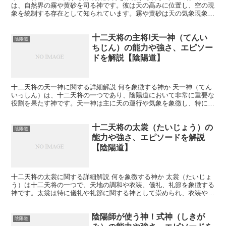
は、自然界の霧や黄砂を司る神です。彼は天の高みに位置し、空の現
象を統制する存在として知られています。霧や黄砂は天の気象現象で
あり、天と地を繋ぐ重要な要素として象徴されます。天空...
十二天将の主将!天一神（てんい
陰陽道
ちじん）の能力や強さ、エピソー
ドを解説【陰陽道】
十二天将の天一神に関する詳細解説 何を象徴する神か 天一神（てん
いっしん）は、十二天将の一つであり、陰陽道において非常に重要な
役割を果たす神です。天一神は主に天の運行や気象を象徴し、特に天
候の守護神とされています。また、天一神は天と地の調和...
十二天将の太裳（たいじょう）の
陰陽道
能力や強さ、エピソードを解説
【陰陽道】
十二天将の太裳に関する詳細解説 何を象徴する神か 太裳（たいじょ
う）は十二天将の一つで、天地の調和や衣装、儀礼、礼節を象徴する
神です。太裳は特に儀礼や礼節に関する神として崇められ、衣装や装
飾品の神聖さ、そしてそれらが持つ象徴的な意味を守護し...
陰陽師が使う神！式神（しきが
陰陽道