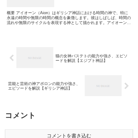
概要 アイオーン（Aion）はギリシア神話における時間の神で、特に
永遠の時間や無限の時間の概念を象徴します。彼はしばしば、時間の
流れや無限のサイクルを表現する神として描かれます。アイオーンは
クロノスとは異なり、より哲学的な時間の概念を体現し...
猫の女神バステトの能力や強さ、エピソ
ードを解説【エジプト神話】
芸能と芸術の神アポロンの能力や強さ、
エピソードを解説【ギリシア神話】
コメント
コメントを書き込む