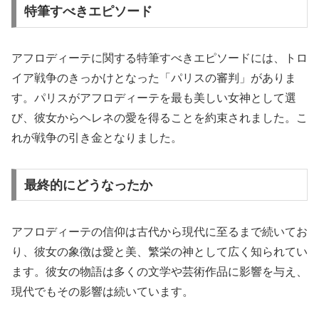
特筆すべきエピソード
アフロディーテに関する特筆すべきエピソードには、トロ
イア戦争のきっかけとなった「パリスの審判」がありま
す。パリスがアフロディーテを最も美しい女神として選
び、彼女からヘレネの愛を得ることを約束されました。こ
れが戦争の引き金となりました。
最終的にどうなったか
アフロディーテの信仰は古代から現代に至るまで続いてお
り、彼女の象徴は愛と美、繁栄の神として広く知られてい
ます。彼女の物語は多くの文学や芸術作品に影響を与え、
現代でもその影響は続いています。