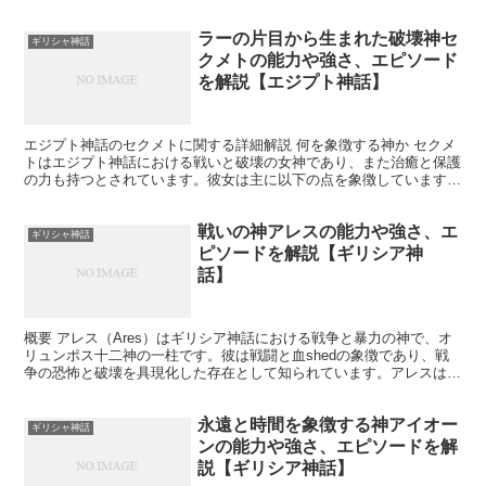
れています。アキレウスは「アキレス腱」の名前の由来として...
ラーの片目から生まれた破壊神セ
ギリシャ神話
クメトの能力や強さ、エピソード
を解説【エジプト神話】
エジプト神話のセクメトに関する詳細解説 何を象徴する神か セクメ
トはエジプト神話における戦いと破壊の女神であり、また治癒と保護
の力も持つとされています。彼女は主に以下の点を象徴しています。
戦争と破壊：セクメトは戦いと破壊の象徴であり、エジ...
戦いの神アレスの能力や強さ、エ
ギリシャ神話
ピソードを解説【ギリシア神
話】
概要 アレス（Ares）はギリシア神話における戦争と暴力の神で、オ
リュンポス十二神の一柱です。彼は戦闘と血shedの象徴であり、戦
争の恐怖と破壊を具現化した存在として知られています。アレスはロ
ーマ神話ではマルス（Mars）と同一視され、特に...
永遠と時間を象徴する神アイオー
ギリシャ神話
ンの能力や強さ、エピソードを解
説【ギリシア神話】