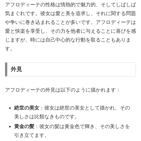
アフロディーテの性格は情熱的で魅力的、そしてしばしば
気まぐれです。彼女は愛と美を追求し、それに関する問題
や争いに巻き込まれることが多いです。アフロディーテは
愛と快楽を享受し、その力を他者に与えることに喜びを感
じますが、時には自己中心的な行動を取ることもありま
す。
外見
アフロディーテの外見は以下のように描かれます：
絶世の美女
：彼女は絶世の美女として描かれ、その
美しさは比類なきものです。
黄金の髪
：彼女の髪は黄金色で輝き、その美しさを
引き立てます。