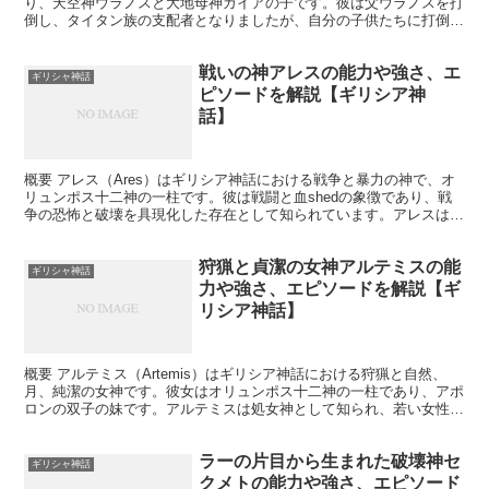
り、天空神ウラノスと大地母神ガイアの子です。彼は父ウラノスを打
倒し、タイタン族の支配者となりましたが、自分の子供たちに打倒さ
れる運命を恐れ、彼らを飲み込むことを選びました。...
戦いの神アレスの能力や強さ、エ
ギリシャ神話
ピソードを解説【ギリシア神
話】
概要 アレス（Ares）はギリシア神話における戦争と暴力の神で、オ
リュンポス十二神の一柱です。彼は戦闘と血shedの象徴であり、戦
争の恐怖と破壊を具現化した存在として知られています。アレスはロ
ーマ神話ではマルス（Mars）と同一視され、特に...
狩猟と貞潔の女神アルテミスの能
ギリシャ神話
力や強さ、エピソードを解説【ギ
リシア神話】
概要 アルテミス（Artemis）はギリシア神話における狩猟と自然、
月、純潔の女神です。彼女はオリュンポス十二神の一柱であり、アポ
ロンの双子の妹です。アルテミスは処女神として知られ、若い女性や
狩人の守護者として崇拝されました。彼女は自然と動...
ラーの片目から生まれた破壊神セ
ギリシャ神話
クメトの能力や強さ、エピソード