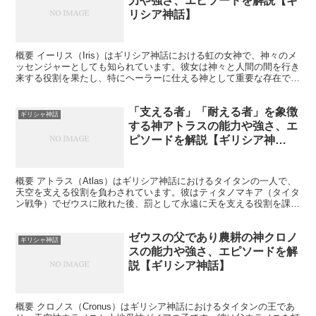
力や強さ、エピソードを解説【ギ
リシア神話】
概要 イーリス（Iris）はギリシア神話における虹の女神で、神々のメ
ッセンジャーとしても知られています。彼女は神々と人間の間を行き
来する役割を果たし、特にヘーラーに仕える神として重要な存在で
す。イーリスは天と地を結ぶ虹の橋を使って迅速に移動...
「支える者」「耐える者」を象徴
ギリシャ神話
する神アトラスの能力や強さ、エ
ピソードを解説【ギリシア神
話】
概要 アトラス（Atlas）はギリシア神話におけるタイタンの一人で、
天空を支える役割を負わされています。彼はティタノマキア（タイタ
ン戦争）でゼウスに敗れた後、罰として永遠に天を支える役割を課さ
れました。アトラスは重責を背負う象徴として広く知...
ゼウスの父であり農耕の神クロノ
ギリシャ神話
スの能力や強さ、エピソードを解
説【ギリシア神話】
概要 クロノス（Cronus）はギリシア神話におけるタイタンの王であ