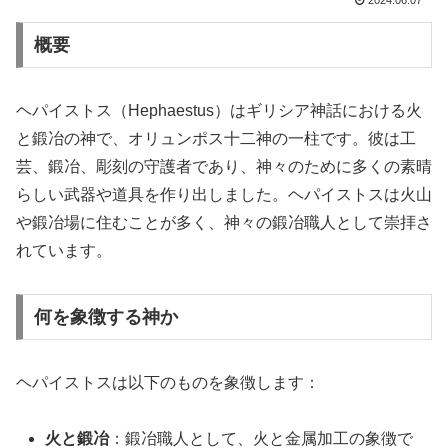
2024.06.07
概要
ヘパイストス（Hephaestus）はギリシア神話における火
と鍛冶の神で、オリュンポス十二神の一柱です。彼は工
芸、鍛冶、彫刻の守護者であり、神々のために多くの素晴
らしい武器や道具を作り出しました。ヘパイストスは火山
や鍛冶場に住むことが多く、神々の鍛冶職人として崇拝さ
れています。
何を象徴する神か
ヘパイストスは以下のものを象徴します：
火と鍛冶
：鍛冶職人として、火と金属加工の象徴で