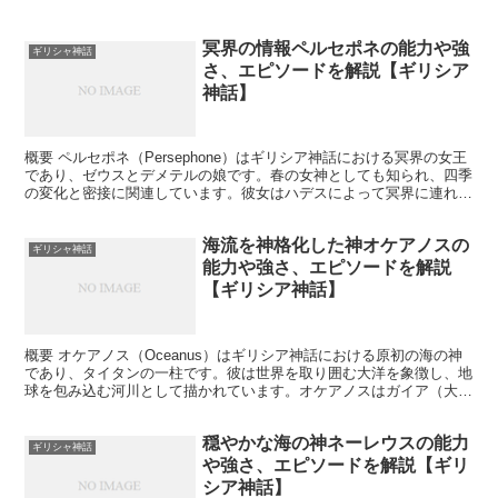
冥界の情報ペルセポネの能力や強
ギリシャ神話
さ、エピソードを解説【ギリシア
神話】
概要 ペルセポネ（Persephone）はギリシア神話における冥界の女王
であり、ゼウスとデメテルの娘です。春の女神としても知られ、四季
の変化と密接に関連しています。彼女はハデスによって冥界に連れ去
られ、後に冥界の女王となりました。 何を象徴...
海流を神格化した神オケアノスの
ギリシャ神話
能力や強さ、エピソードを解説
【ギリシア神話】
概要 オケアノス（Oceanus）はギリシア神話における原初の海の神
であり、タイタンの一柱です。彼は世界を取り囲む大洋を象徴し、地
球を包み込む河川として描かれています。オケアノスはガイア（大
地）とウラノス（天空）の息子であり、タイタン族の一...
穏やかな海の神ネーレウスの能力
ギリシャ神話
や強さ、エピソードを解説【ギリ
シア神話】