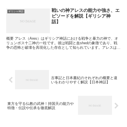
じく宇宙の根源的な存在の一部です。タルタロスは...
戦いの神アレスの能力や強さ、エ
ギリシャ神話
ピソードを解説【ギリシア神
話】
概要 アレス（Ares）はギリシア神話における戦争と暴力の神で、オ
リュンポス十二神の一柱です。彼は戦闘と血shedの象徴であり、戦
争の恐怖と破壊を具現化した存在として知られています。アレスはロ
ーマ神話ではマルス（Mars）と同一視され、特に...
古事記と日本書紀のそれぞれの概要と違
いをわかりやすく解説【日本神話】
東方を守る仏教の武神！持国天の能力や
特徴・伝説や伝承を徹底解説