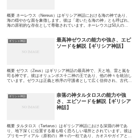
概要 ネーレウス（Nereus）はギリシア神話における海の神であり、
海の穏やかな面を象徴します。彼は「老いたる海の神」とも呼ばれ、
海の原初的な存在として尊敬されています。ネーレウスは50人の美
しい娘、ネレイデスの父でもあり、海の豊かさと穏や...
最高神ゼウスの能力や強さ、エピ
ギリシャ神話
ソードを解説【ギリシア神話】
概要 ゼウス（Zeus）はギリシア神話の最高神で、天と地、雷と嵐を
司る神です。彼はオリュンポス十二神の王であり、他の神々を統治し
ています。ゼウスは正義と秩序の守護者として広く信仰され、古代ギ
リシアの多くの神殿や祭りで崇拝されました。 何を象...
奈落の神タルタロスの能力や強
ギリシャ神話
さ、エピソードを解説【ギリシア
神話】
概要 タルタロス（Tartarus）はギリシア神話における深淵の神であ
り、地下深くに位置する最も暗く恐ろしい場所とされています。彼は
プリモーディアル（原初の）神々の一柱であり、カオスやガイアと同