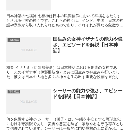
日本神話の七福神 七福神は日本の民間信仰において幸福をもたらす
とされる七柱の神々です。これらの神々は、インド、中国、日本の神
話や宗教から取り入れられたものであり、それぞれが異なる象徴や属
性を持っています。 7人の神様の名前 恵比寿（えびす）...
国生みの女神イザナミの能力や強
日本神話
さ、エピソードを解説【日本神
話】
概要 イザナミ（伊邪那美命）は日本神話における創造の女神であ
り、夫のイザナギ（伊邪那岐命）と共に国生みや神生みを行いまし
た。彼女は日本の大地と多くの神々を生み出す重要な役割を果たし、
最終的には黄泉の国（死者の国）に住むことになります。 何を...
シーサーの能力や強さ、エピソー
日本神話
ドを解説【日本神話】
何を象徴する神か シーサー（獅子）は、沖縄を中心とする琉球文化
における守護獣であり、災害や悪霊を防ぎ、家族や村を守る存在とし
て信仰されています。シーサーは一般的に門や屋根の上に置かれ、家