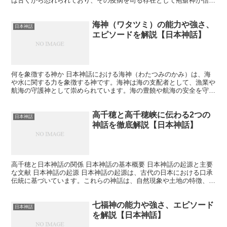
は古くから恐れられており、その疫病を司る存在として疱瘡神が信仰
されました。疱瘡神は疫病を広めると同時に、それを治癒す...
海神（ワタツミ）の能力や強さ、
日本神話
エピソードを解説【日本神話】
何を象徴する神か 日本神話における海神（わたつみのかみ）は、海
や水に関する力を象徴する神です。海神は海の支配者として、漁業や
航海の守護神として崇められています。海の豊饒や航海の安全を守
り、また、海に関わる災害や困難から人々を守る存在とされて...
高千穂と高千穂峡に伝わる2つの
日本神話
神話を徹底解説【日本神話】
高千穂と日本神話の関係 日本神話の基本概要 日本神話の起源と主要
な文献 日本神話の起源 日本神話の起源は、古代の日本における口承
伝統に基づいています。これらの神話は、自然現象や土地の特徴、
人々の生活や信仰を説明するために作られ、代々語り継が...
七福神の能力や強さ、エピソード
日本神話
を解説【日本神話】