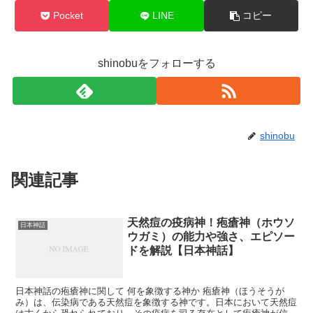
Pocket
LINE
コピー
shinobuをフォローする
shinobu
関連記事
天然痘の疫病神！疱瘡神（ホウソ
日本神話
ウガミ）の能力や強さ、エピソー
ドを解説【日本神話】
日本神話の疱瘡神に関して 何を象徴する神か 疱瘡神（ほうそうが
み）は、伝染病である天然痘を象徴する神です。日本において天然痘