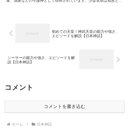
業、漁業などの守護神として信仰されています。少彦名命は知恵と技
術の神でもあり、医薬や農業、工芸などの分野で人々に知識...
初めての天皇！神武天皇の能力や強さ、
エピソードを解説【日本神話】
シーサーの能力や強さ、エピソードを解
説【日本神話】
コメント
コメントを書き込む
ホーム
日本神話