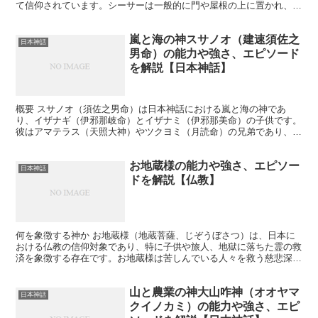
て信仰されています。シーサーは一般的に門や屋根の上に置かれ、家
の守り神としての役割を果たします。シーサーは獅子を象っ...
嵐と海の神スサノオ（建速須佐之
日本神話
男命）の能力や強さ、エピソード
を解説【日本神話】
概要 スサノオ（須佐之男命）は日本神話における嵐と海の神であ
り、イザナギ（伊邪那岐命）とイザナミ（伊邪那美命）の子供です。
彼はアマテラス（天照大神）やツクヨミ（月読命）の兄弟であり、自
然の力を司る重要な神として知られています。勇敢で豪快な性...
お地蔵様の能力や強さ、エピソー
日本神話
ドを解説【仏教】
何を象徴する神か お地蔵様（地蔵菩薩、じぞうぼさつ）は、日本に
おける仏教の信仰対象であり、特に子供や旅人、地獄に落ちた霊の救
済を象徴する存在です。お地蔵様は苦しんでいる人々を救う慈悲深い
神とされ、多くの地域で道端や寺院に祀られています。特に...
山と農業の神大山咋神（オオヤマ
日本神話
クイノカミ）の能力や強さ、エピ