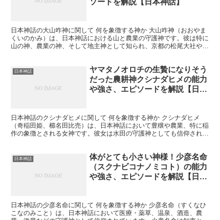
ソードを解説【日本神話】
日本神話の大山咋神に関して 何を象徴する神か 大山咋神（おおやま
くいのかみ）は、日本神話における山と農業の守護神です。彼は特に
山の神、農業の神、そして地主神として知られ、京都の松尾大社や滋
賀県の山王神社などで広く信仰されています。大山咋神は...
ヤマタノオロチの生贄になりそう
日本神話
だった農耕神クシナダヒメの能力
や強さ、エピソードを解説【日本
神話】
日本神話のクシナダヒメに関して 何を象徴する神か クシナダヒメ
（奇稲田姫、櫛名田比売）は、日本神話において豊穣や農業、特に稲
作の象徴とされる女神です。彼女は水田の守護神としても信仰され、
農業の豊穣を願う人々に崇められています。また、クシナダ...
体がとても小さい神様！少彦名命
日本神話
（スクナビコナノミコト）の能力
や強さ、エピソードを解説【日本
神話】
日本神話の少彦名命に関して 何を象徴する神か 少彦名命（すくなひ
こなのみこと）は、日本神話において医療・薬草、温泉、酒造、農