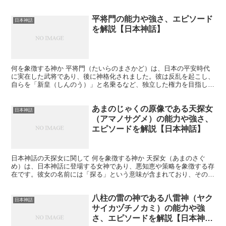
平将門の能力や強さ、エピソード
日本神話
を解説【日本神話】
何を象徴する神か 平将門（たいらのまさかど）は、日本の平安時代
に実在した武将であり、後に神格化されました。彼は反乱を起こし、
自らを「新皇（しんのう）」と名乗るなど、独立した権力を目指した
人物として知られています。将門は、独立心、勇気、武力を...
あまのじゃくの原像である天探女
日本神話
（アマノサグメ）の能力や強さ、
エピソードを解説【日本神話】
日本神話の天探女に関して 何を象徴する神か 天探女（あまのさぐ
め）は、日本神話に登場する女神であり、悪知恵や策略を象徴する存
在です。彼女の名前には「探る」という意味が含まれており、その名
の通り、人の心や意図を探る能力を持っているとされていま...
八柱の雷の神である八雷神（ヤク
日本神話
サイカヅチノカミ）の能力や強
さ、エピソードを解説【日本神