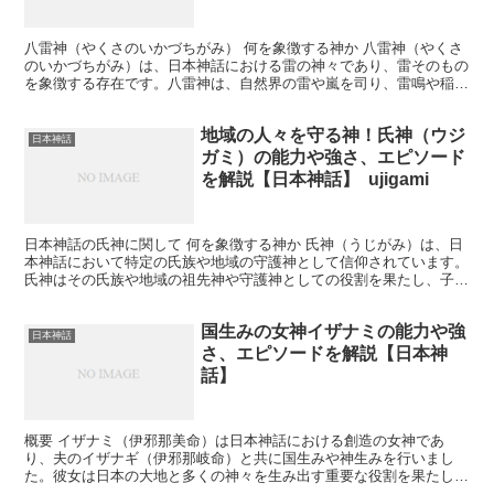
話】
八雷神（やくさのいかづちがみ） 何を象徴する神か 八雷神（やくさ
のいかづちがみ）は、日本神話における雷の神々であり、雷そのもの
を象徴する存在です。八雷神は、自然界の雷や嵐を司り、雷鳴や稲妻
の象徴とされています。雷は古代日本において農業に大き...
地域の人々を守る神！氏神（ウジ
日本神話
ガミ）の能力や強さ、エピソード
を解説【日本神話】 ujigami
日本神話の氏神に関して 何を象徴する神か 氏神（うじがみ）は、日
本神話において特定の氏族や地域の守護神として信仰されています。
氏神はその氏族や地域の祖先神や守護神としての役割を果たし、子孫
繁栄や家内安全、地域の繁栄を象徴します。氏神信仰は、...
国生みの女神イザナミの能力や強
日本神話
さ、エピソードを解説【日本神
話】
概要 イザナミ（伊邪那美命）は日本神話における創造の女神であ
り、夫のイザナギ（伊邪那岐命）と共に国生みや神生みを行いまし
た。彼女は日本の大地と多くの神々を生み出す重要な役割を果たし、
最終的には黄泉の国（死者の国）に住むことになります。 何を...