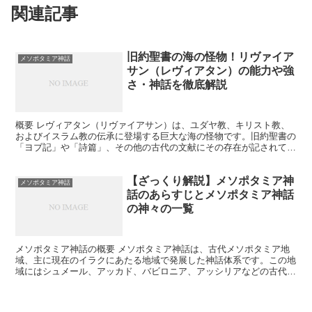
関連記事
旧約聖書の海の怪物！リヴァイア
メソポタミア神話
サン（レヴィアタン）の能力や強
さ・神話を徹底解説
概要 レヴィアタン（リヴァイアサン）は、ユダヤ教、キリスト教、
およびイスラム教の伝承に登場する巨大な海の怪物です。旧約聖書の
「ヨブ記」や「詩篇」、その他の古代の文献にその存在が記されてい
ます。レヴィアタンはしばしば混沌や破壊を象徴する存在と...
【ざっくり解説】メソポタミア神
メソポタミア神話
話のあらすじとメソポタミア神話
の神々の一覧
メソポタミア神話の概要 メソポタミア神話は、古代メソポタミア地
域、主に現在のイラクにあたる地域で発展した神話体系です。この地
域にはシュメール、アッカド、バビロニア、アッシリアなどの古代文
明が栄え、それぞれが独自の神話と宗教を持っていました。...