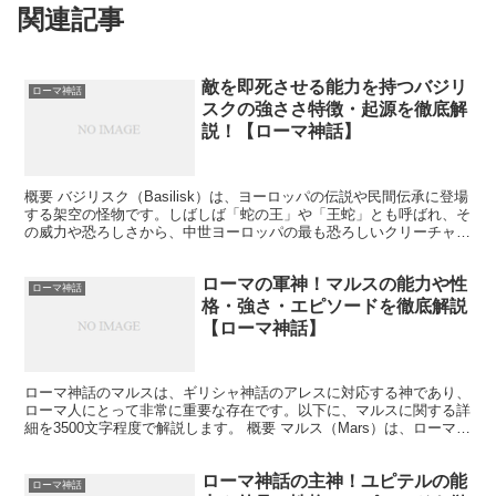
関連記事
敵を即死させる能力を持つバジリ
ローマ神話
スクの強ささ特徴・起源を徹底解
説！【ローマ神話】
概要 バジリスク（Basilisk）は、ヨーロッパの伝説や民間伝承に登場
する架空の怪物です。しばしば「蛇の王」や「王蛇」とも呼ばれ、そ
の威力や恐ろしさから、中世ヨーロッパの最も恐ろしいクリーチャー
の一つとされています。バジリスクは、その姿や...
ローマの軍神！マルスの能力や性
ローマ神話
格・強さ・エピソードを徹底解説
【ローマ神話】
ローマ神話のマルスは、ギリシャ神話のアレスに対応する神であり、
ローマ人にとって非常に重要な存在です。以下に、マルスに関する詳
細を3500文字程度で解説します。 概要 マルス（Mars）は、ローマ神
話において戦争と農業の神です。彼はローマの軍...
ローマ神話の主神！ユピテルの能
ローマ神話