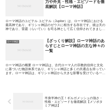
力や外見・性格・エピソードを徹
底解説【ローマ神話】
ローマ神話のユピテル ユピテル（Jupiter）は、ローマ神話における
最高神であり、ギリシャ神話のゼウスに相当する存在です。彼は天の
神であり、雷霆（らいてい）を司る神として広く信仰されてきまし
た。以下にユピテルに関する詳細な解説を示します。...
【ざっくり解説】ローマ神話のあ
ローマ神話
らすじとローマ神話の主な神々の
一覧
ローマ神話の概要 ローマ神話は、古代ローマ人の宗教的信仰と文化
に基づいた物語体系であり、ギリシャ神話と多くの共通点を持ってい
ます。ローマ神話は、ギリシャ神話から大きな影響を受けている一方
で、ローマ独自の神々や伝説も多く含まれています。これら...
半身半神の王！ギルガメッシュの強さ・
性格・エピソードを徹底解説【メソポタ
ミア神話】