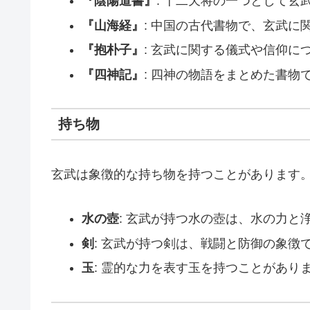
『陰陽道書』
: 十二天将の一つとして
『山海経』
: 中国の古代書物で、玄武
『抱朴子』
: 玄武に関する儀式や信仰に
『四神記』
: 四神の物語をまとめた書
持ち物
玄武は象徴的な持ち物を持つことがあります
水の壺
: 玄武が持つ水の壺は、水の力と
剣
: 玄武が持つ剣は、戦闘と防御の象徴
玉
: 霊的な力を表す玉を持つことがあり