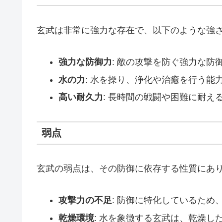
玄武は非常に強力な存在で、以下のような強
強力な防御力
: 敵の攻撃を防ぐ強力な防
水の力
: 水を操り、浄化や治癒を行う能
高い耐久力
: 長時間の戦闘や困難に耐え
弱点
玄武の弱点は、その防御に依存する性質にあ
攻撃力の不足
: 防御に特化しているため
乾燥環境
: 水を象徴する玄武は、乾燥し