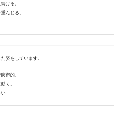
え続ける。
を重んじる。
。
した姿をしています。
で防御的。
に動く。
多い。