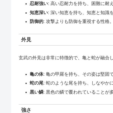
忍耐強い
: 高い忍耐力を持ち、困難に耐
知恵深い
: 深い知恵を持ち、知恵と知識
防御的
: 攻撃よりも防御を重視する性格
外見
玄武の外見は非常に特徴的で、亀と蛇が融合
亀の体
: 亀の甲羅を持ち、その姿は堅固
蛇の尾
: 蛇のような尾を持ち、しなやか
黒い鱗
: 黒色の鱗で覆われていることが
強さ